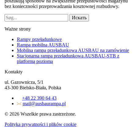
poszukują sposobów na zwiększenie przepustowości magazynu
bez konieczności przeprowadzania kosztownej rozbudowy.
Ważne strony
Rampy przeładunkowe
Rampa mobilna AUSBAU
Mobilna rampa przeładunkowa AUSBAU na zamówienie
Stacjonarna rampa przeładunkowa AUSBAU-STB z
platformą poziomą
Kontakty
ul. Gazownicza, 5/1
43-300 Bielsko-Biała, Polska
+48 22 390 64 43
mail@ausbaurampa.pl
© 2026 Wszelkie prawa zastrzeżone.
Polityka prywatności i plików cookie