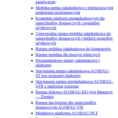
zamówienie
Mobilna rampa załadunkowa z teleskopowymi
podporami poziomującymi
Kompleks platform przeładunkowych dla
samochodów dostawczych i pojazdów
użytkowych
Uniwersalna rampa mobilna załadunkowa do
samochodów dostawczych i lekkich pojazdów
użytkowych
Rampa mobilna załadunkowa do kontenerów
Rampa mobilna dla maszyn rolniczych
Niestandardowe rampy załadunkowe i
platformy
Stacjonarna rampa załadunkowa AUSBAU-
ST bez poziomej platformy
Stacjonarna rampa przeładunkowa AUSBAU-
STB z platformą poziomą
Rampa dokowa AUSBAU-DG (typ Magazyn
— Ziemia)
Rampa stacjonarna dla samochodów
dostawczych AUSBAU-VR
Modułowa platforma AUSBAU-PLT