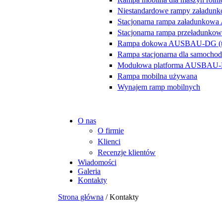
Niestandardowe rampy załadunko
Stacjonarna rampa załadunkow
Stacjonarna rampa przeładunk
Rampa dokowa AUSBAU-DG (ty
Rampa stacjonarna dla samoc
Modułowa platforma AUSBAU
Rampa mobilna używana
Wynajem ramp mobilnych
O nas
О firmie
Klienci
Recenzje klientów
Wiadomości
Galeria
Kontakty
Strona główna
/
Kontakty