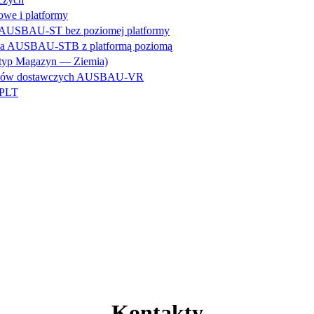
we i platformy
a AUSBAU-ST bez poziomej platformy
owa AUSBAU-STB z platformą poziomą
p Magazyn — Ziemia)
hodów dostawczych AUSBAU-VR
-PLT
Kontakty